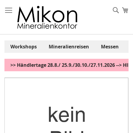
Zum
Inhalt
Sear
Me
springen
Workshops
Mineralienreisen
Messen
>> Händlertage 28.8./ 25.9./30.10./27.11.2026 --> H
Zum
Ende
der
Bildgalerie
springen