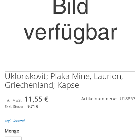
Uklonskovit; Plaka Mine, Laurion,
Zum
Anfang
Griechenland; Kapsel
der
Bildgalerie
11,55 €
Artikelnummer
U18857
springen
9,71 €
zzgl. Versand
Menge