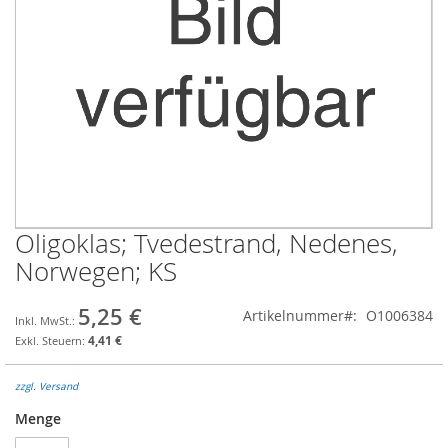
Oligoklas; Tvedestrand, Nedenes,
Zum
Anfang
Norwegen; KS
der
Bildgalerie
5,25 €
Artikelnummer
O1006384
springen
4,41 €
zzgl. Versand
Menge