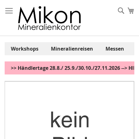
Zum
Inhalt
Sear
Me
springen
Workshops
Mineralienreisen
Messen
>> Händlertage 28.8./ 25.9./30.10./27.11.2026 --> H
Zum
Ende
der
Bildgalerie
springen