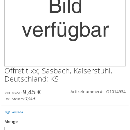
Offretit xx; Sasbach, Kaiserstuhl,
Zum
Anfang
Deutschland; KS
der
Bildgalerie
9,45 €
Artikelnummer
O1014934
springen
7,94 €
zzgl. Versand
Menge