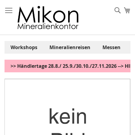
Zum
Inhalt
Sear
Me
springen
Workshops
Mineralienreisen
Messen
>> Händlertage 28.8./ 25.9./30.10./27.11.2026 --> H
Zum
Ende
der
Bildgalerie
springen