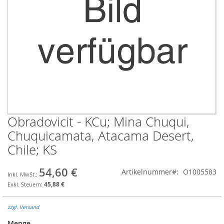
Obradovicit - KCu; Mina Chuqui,
Zum
Anfang
Chuquicamata, Atacama Desert,
der
Chile; KS
Bildgalerie
springen
54,60 €
Artikelnummer
O1005583
45,88 €
zzgl. Versand
Menge