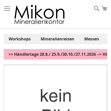
Zum
Inhalt
Sear
Me
springen
Workshops
Mineralienreisen
Messen
>> Händlertage 28.8./ 25.9./30.10./27.11.2026 --> H
Zum
Ende
der
Bildgalerie
springen