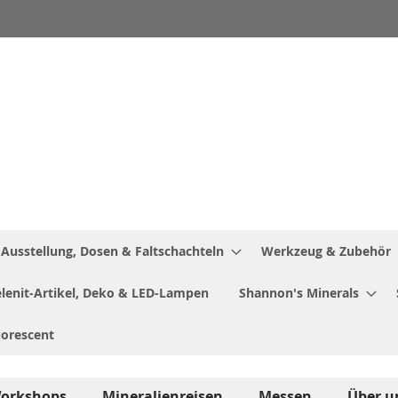
Ausstellung, Dosen & Faltschachteln
Werkzeug & Zubehör
Selenit-Artikel, Deko & LED-Lampen
Shannon's Minerals
uorescent
orkshops
Mineralienreisen
Messen
Über u