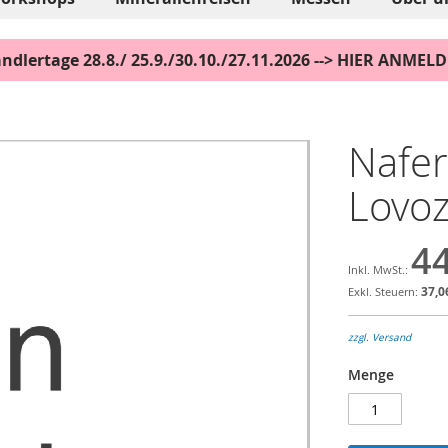
ndlertage 28.8./ 25.9./30.10./27.11.2026 --> HIER ANMEL
Nafert
Lovoz
44
37,0
zzgl. Versand
Menge