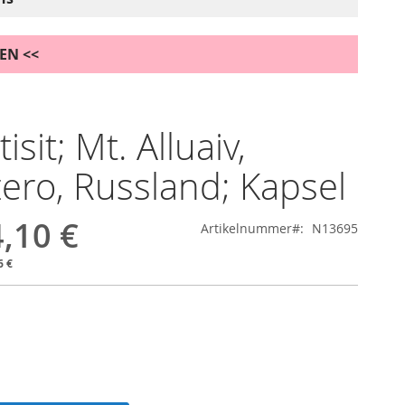
DEN <<
isit; Mt. Alluaiv,
ero, Russland; Kapsel
,10 €
Artikelnummer
N13695
6 €