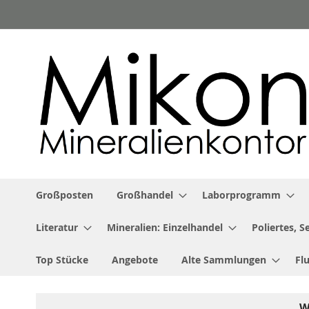
Zum
Inhalt
springen
Großposten
Großhandel
Laborprogramm
Literatur
Mineralien: Einzelhandel
Poliertes, 
Top Stücke
Angebote
Alte Sammlungen
Fl
W