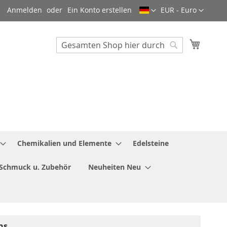
Sprache
Währung
Anmelden
Ein Konto erstellen
EUR - Euro
Mein W
Search
Search
Chemikalien und Elemente
Edelsteine
Schmuck u. Zubehör
Neuheiten Neu
ns