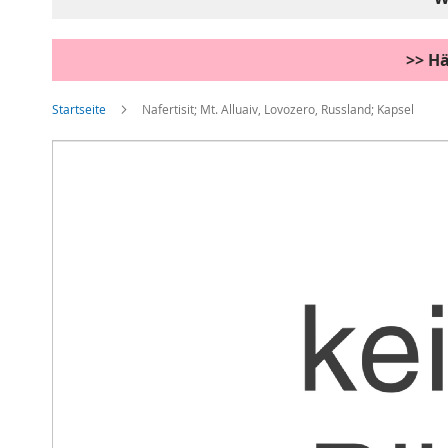
>> Hä
Startseite
Nafertisit; Mt. Alluaiv, Lovozero, Russland; Kapsel
Zum
Ende
der
Bildgalerie
springen