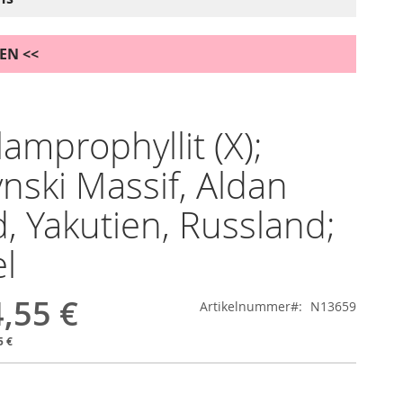
DEN <<
amprophyllit (X);
ynski Massif, Aldan
d, Yakutien, Russland;
l
,55 €
Artikelnummer
N13659
5 €