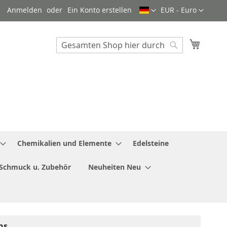
Sprache
Währung
Anmelden
Ein Konto erstellen
EUR - Euro
Mein W
Search
Search
Chemikalien und Elemente
Edelsteine
Schmuck u. Zubehör
Neuheiten Neu
ns