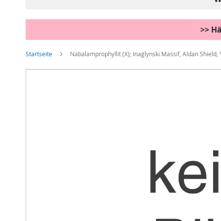
>> Hä
Startseite
Nabalamprophyllit (X); Inaglynski Massif, Aldan Shield,
Zum
Ende
der
Bildgalerie
springen