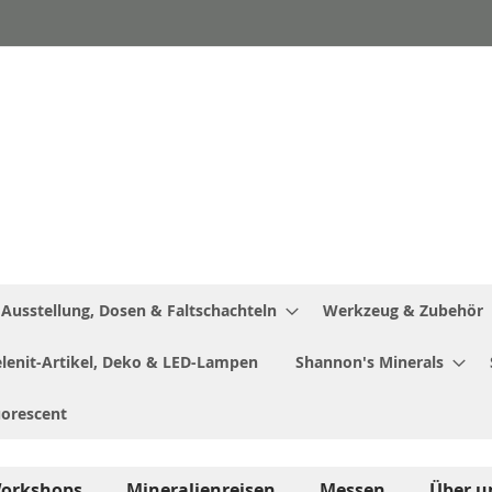
Ausstellung, Dosen & Faltschachteln
Werkzeug & Zubehör
Selenit-Artikel, Deko & LED-Lampen
Shannon's Minerals
uorescent
orkshops
Mineralienreisen
Messen
Über u