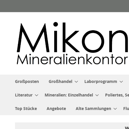
Zum
Inhalt
springen
Großposten
Großhandel
Laborprogramm
Literatur
Mineralien: Einzelhandel
Poliertes, 
Top Stücke
Angebote
Alte Sammlungen
Fl
W