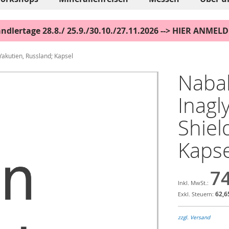
ndlertage 28.8./ 25.9./30.10./27.11.2026 --> HIER ANMEL
 Yakutien, Russland; Kapsel
Nabal
Inagl
Shiel
Kapse
74
62,6
zzgl. Versand