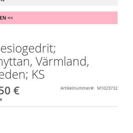
DEN <<
siogedrit;
hyttan, Värmland,
eden; KS
50 €
Artikelnummer
M1023732
 €