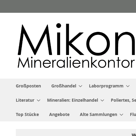
Zum
Inhalt
springen
Großposten
Großhandel
Laborprogramm
Literatur
Mineralien: Einzelhandel
Poliertes, 
Top Stücke
Angebote
Alte Sammlungen
Fl
W