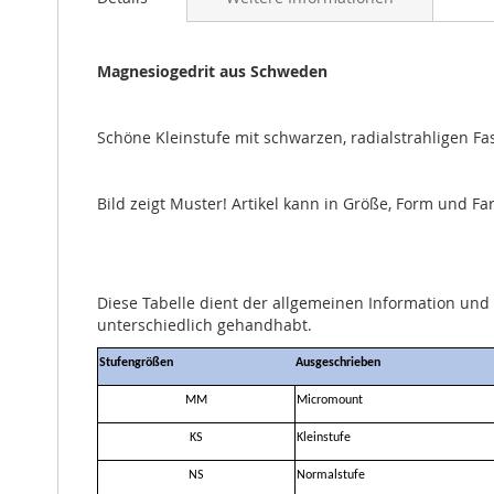
Bildgalerie
springen
Magnesiogedrit aus Schweden
Schöne Kleinstufe mit schwarzen, radialstrahligen Fas
Bild zeigt Muster! Artikel kann in Größe, Form und 
Diese Tabelle dient der allgemeinen Information un
unterschiedlich gehandhabt.
Stufengrößen
Ausgeschrieben
MM
Micromount
KS
Kleinstufe
NS
Normalstufe