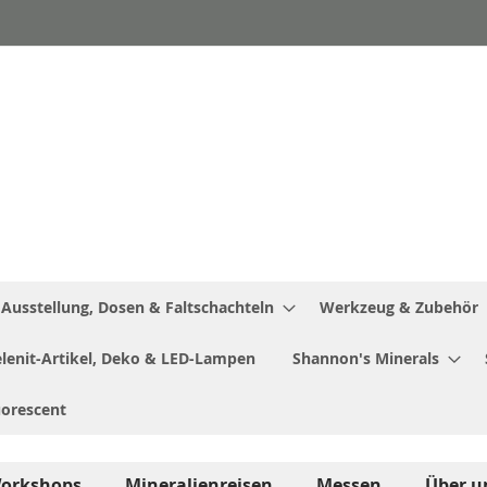
Ausstellung, Dosen & Faltschachteln
Werkzeug & Zubehör
Selenit-Artikel, Deko & LED-Lampen
Shannon's Minerals
uorescent
orkshops
Mineralienreisen
Messen
Über u