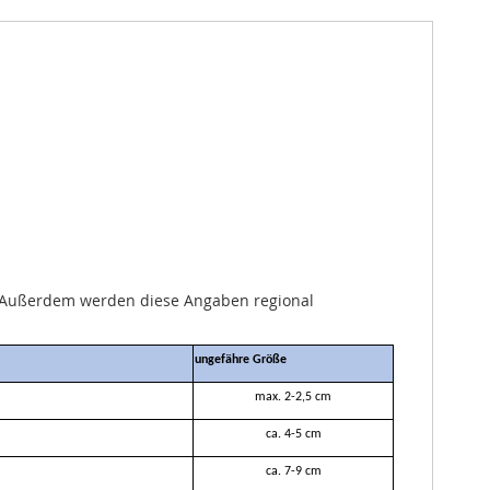
n. Außerdem werden diese Angaben regional
ungefähre
Größe
max. 2-2,5 cm
ca. 4-5 cm
ca. 7-9 cm