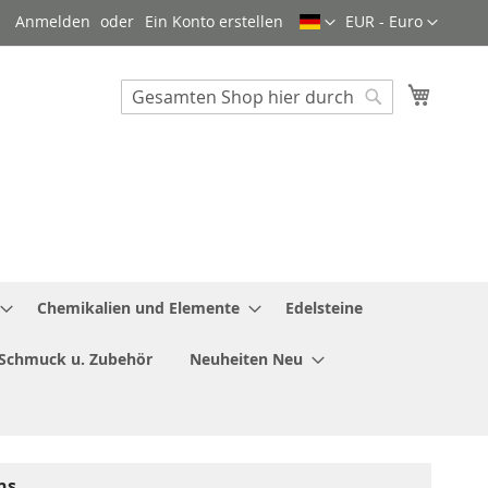
Sprache
Währung
Anmelden
Ein Konto erstellen
EUR - Euro
Mein W
Search
Search
Chemikalien und Elemente
Edelsteine
Schmuck u. Zubehör
Neuheiten Neu
ns