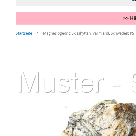
>> Hä
Startseite
Magnesiogedrit; Skisshyttan, Värmland, Schweden; KS
Zum
Ende
der
Bildgalerie
springen