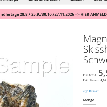
ndlertage 28.8./ 25.9./30.10./27.11.2026 --> HIER ANMEL
Magne
Skiss
Schw
5,
4,62
zzgl. Versand
Menge