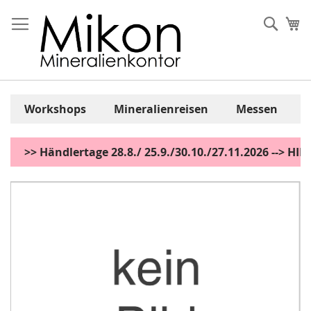
Zum
Inhalt
Sear
Me
springen
Workshops
Mineralienreisen
Messen
>> Händlertage 28.8./ 25.9./30.10./27.11.2026 --> H
Zum
Ende
der
Bildgalerie
springen