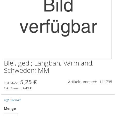
Blei, ged.; Langban, Värmland,
Zum
Anfang
Schweden; MM
der
Bildgalerie
5,25 €
Artikelnummer
L11735
springen
4,41 €
zzgl. Versand
Menge