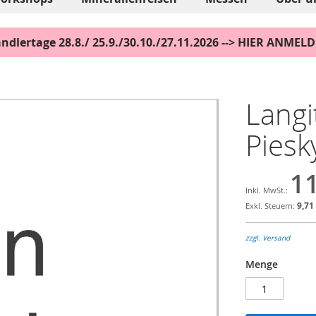
ndlertage 28.8./ 25.9./30.10./27.11.2026 --> HIER ANMEL
Langi
Piesk
11
9,71
zzgl. Versand
Menge