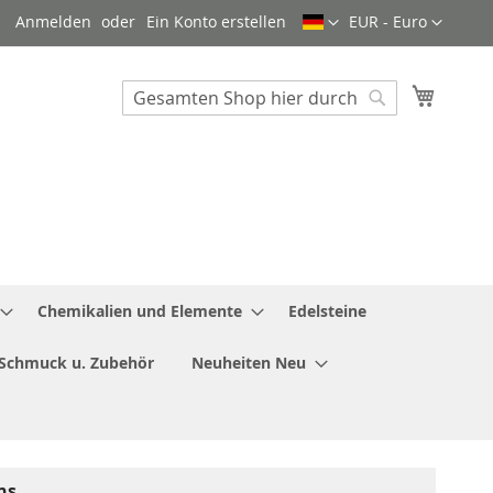
Sprache
Währung
Anmelden
Ein Konto erstellen
EUR - Euro
Mein W
Search
Search
Chemikalien und Elemente
Edelsteine
Schmuck u. Zubehör
Neuheiten Neu
ns