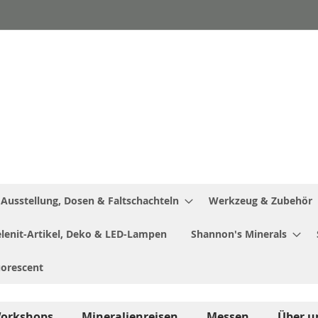
Ausstellung, Dosen & Faltschachteln
Werkzeug & Zubehör
Selenit-Artikel, Deko & LED-Lampen
Shannon's Minerals
uorescent
orkshops
Mineralienreisen
Messen
Über u