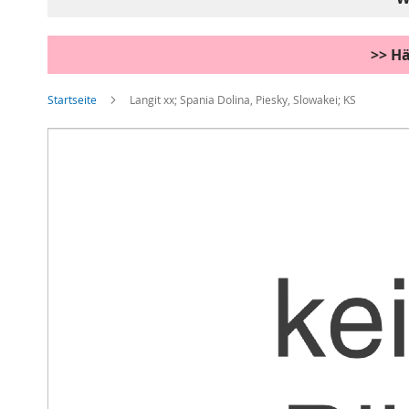
>> Hä
Startseite
Langit xx; Spania Dolina, Piesky, Slowakei; KS
Zum
Ende
der
Bildgalerie
springen