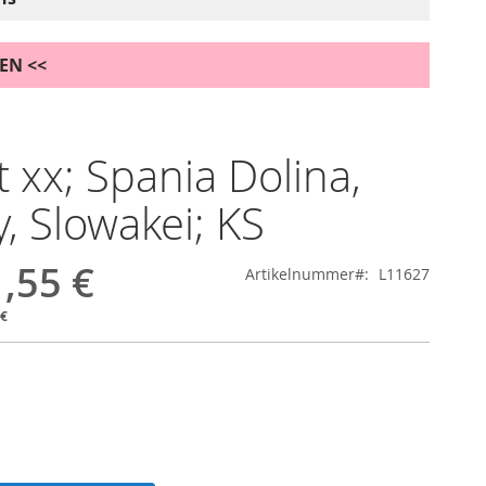
DEN <<
t xx; Spania Dolina,
y, Slowakei; KS
,55 €
Artikelnummer
L11627
 €