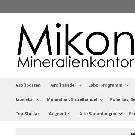
Zum
Inhalt
springen
Großposten
Großhandel
Laborprogramm
Literatur
Mineralien: Einzelhandel
Poliertes, 
Top Stücke
Angebote
Alte Sammlungen
Fl
W