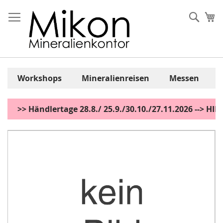
Zum
Inhalt
Sear
Me
springen
Workshops
Mineralienreisen
Messen
>> Händlertage 28.8./ 25.9./30.10./27.11.2026 --> H
Zum
Ende
der
Bildgalerie
springen