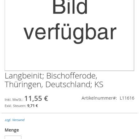
Langbeinit; Bischofferode,
Zum
Anfang
Thüringen, Deutschland; KS
der
Bildgalerie
11,55 €
Artikelnummer
L11616
springen
9,71 €
zzgl. Versand
Menge