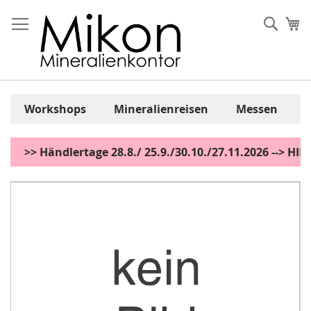
Zum
Inhalt
Sear
Me
springen
Workshops
Mineralienreisen
Messen
>> Händlertage 28.8./ 25.9./30.10./27.11.2026 --> H
Zum
Ende
der
Bildgalerie
springen