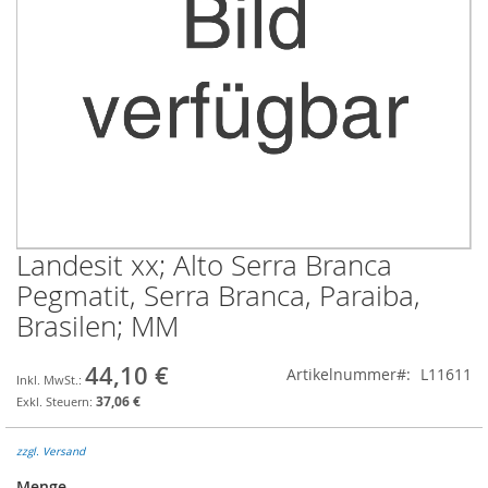
Landesit xx; Alto Serra Branca
Zum
Anfang
Pegmatit, Serra Branca, Paraiba,
der
Brasilen; MM
Bildgalerie
springen
44,10 €
Artikelnummer
L11611
37,06 €
zzgl. Versand
Menge