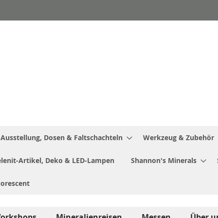
Ausstellung, Dosen & Faltschachteln
Werkzeug & Zubehör
Selenit-Artikel, Deko & LED-Lampen
Shannon's Minerals
uorescent
orkshops
Mineralienreisen
Messen
Über u