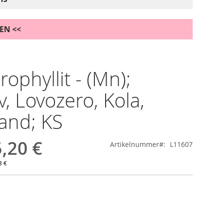
DEN <<
ophyllit - (Mn);
v, Lovozero, Kola,
and; KS
,20 €
Artikelnummer
L11607
8 €