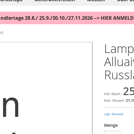
ndlertage 28.8./ 25.9./30.10./27.11.2026 --> HIER ANMEL
 KS
Lampr
Alluai
Russl
25
21,1
zzgl. Versand
Menge