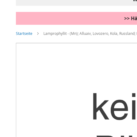
>> Hä
Startseite
Lamprophyllit - (Mn); Alluaiv, Lovozero, Kola, Russland;
Zum
Ende
der
Bildgalerie
springen