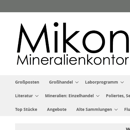
Zum
Inhalt
springen
Großposten
Großhandel
Laborprogramm
Literatur
Mineralien: Einzelhandel
Poliertes, 
Top Stücke
Angebote
Alte Sammlungen
Fl
W