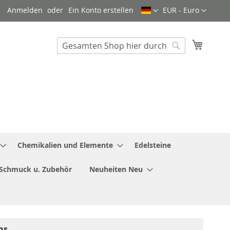
Sprache
Währung
Anmelden
Ein Konto erstellen
EUR - Euro
Mein W
Search
Search
Chemikalien und Elemente
Edelsteine
Schmuck u. Zubehör
Neuheiten Neu
ns