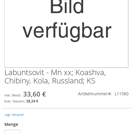
Labuntsovit - Mn xx; Koashva,
Zum
Anfang
Chibiny, Kola, Russland; KS
der
Bildgalerie
33,60 €
Artikelnummer
L11560
springen
28,24 €
zzgl. Versand
Menge