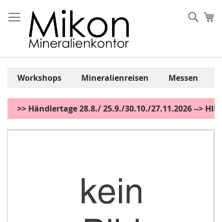
Zum
Inhalt
Sear
Me
springen
Workshops
Mineralienreisen
Messen
>> Händlertage 28.8./ 25.9./30.10./27.11.2026 --> H
Zum
Ende
der
Bildgalerie
springen