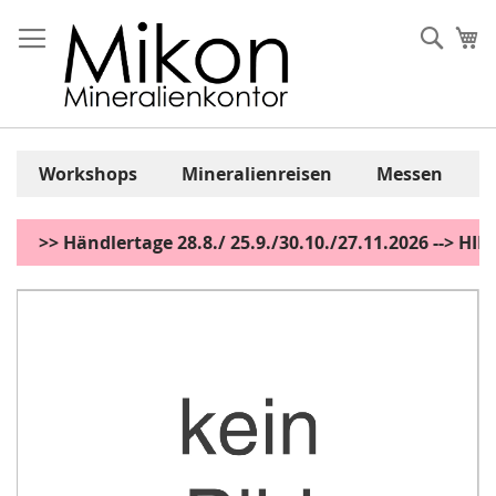
Zum
Inhalt
Sear
Me
springen
Workshops
Mineralienreisen
Messen
>> Händlertage 28.8./ 25.9./30.10./27.11.2026 --> H
Zum
Ende
der
Bildgalerie
springen