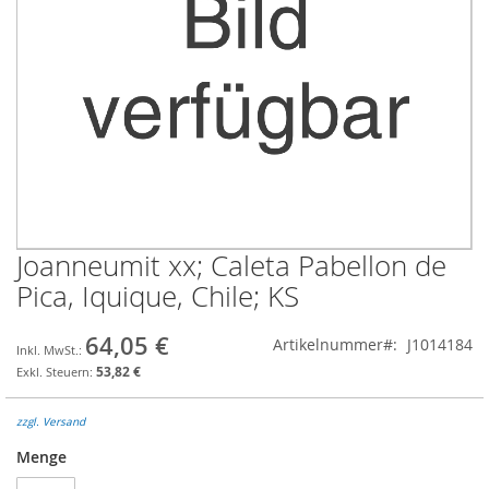
Joanneumit xx; Caleta Pabellon de
Zum
Anfang
Pica, Iquique, Chile; KS
der
Bildgalerie
64,05 €
Artikelnummer
J1014184
springen
53,82 €
zzgl. Versand
Menge