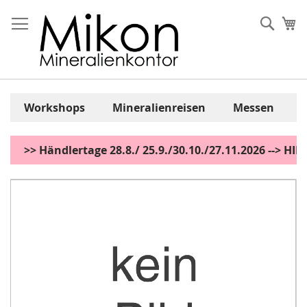
Zum
Inhalt
Sear
Me
springen
Workshops
Mineralienreisen
Messen
>> Händlertage 28.8./ 25.9./30.10./27.11.2026 --> H
Zum
Ende
der
Bildgalerie
springen