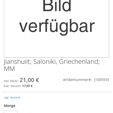
Jianshuiit; Saloniki, Griechenland;
Zum
Anfang
MM
der
Bildgalerie
21,00 €
Artikelnummer
J1005555
springen
17,65 €
zzgl. Versand
Menge