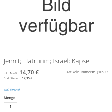
Jennit; Hatrurim; Israel; Kapsel
Zum
Anfang
der
14,70 €
Artikelnummer
J10923
Bildgalerie
12,35 €
springen
zzgl. Versand
Menge