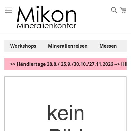
Zum
Inhalt
Sear
Me
springen
Workshops
Mineralienreisen
Messen
>> Händlertage 28.8./ 25.9./30.10./27.11.2026 --> H
Zum
Ende
der
Bildgalerie
springen