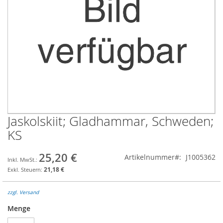
Jaskolskiit; Gladhammar, Schweden;
Zum
Anfang
KS
der
Bildgalerie
25,20 €
Artikelnummer
J1005362
springen
21,18 €
zzgl. Versand
Menge