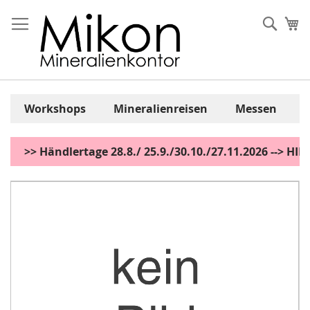
Zum
Inhalt
Sear
Me
springen
Workshops
Mineralienreisen
Messen
>> Händlertage 28.8./ 25.9./30.10./27.11.2026 --> H
Zum
Ende
der
Bildgalerie
springen