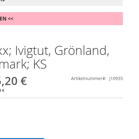
DEN <<
 xx; Ivigtut, Grönland,
mark; KS
,20 €
Artikelnummer
J10935
8 €