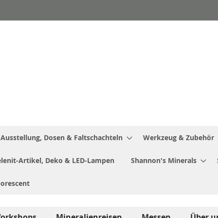
Ausstellung, Dosen & Faltschachteln
Werkzeug & Zubehör
Selenit-Artikel, Deko & LED-Lampen
Shannon's Minerals
uorescent
orkshops
Mineralienreisen
Messen
Über u