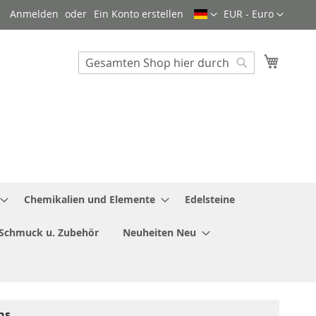
Sprache
Währung
Anmelden
Ein Konto erstellen
EUR - Euro
Mein W
Search
Search
Chemikalien und Elemente
Edelsteine
Schmuck u. Zubehör
Neuheiten Neu
ns