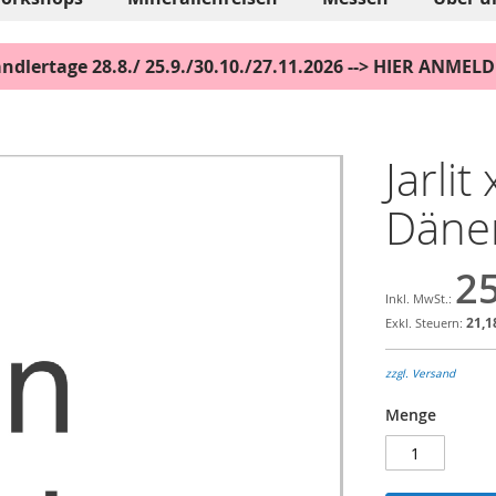
ndlertage 28.8./ 25.9./30.10./27.11.2026 --> HIER ANMEL
Jarlit
Däne
25
21,1
zzgl. Versand
Menge