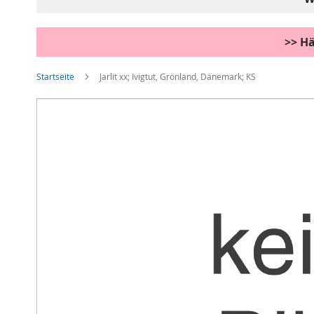
>> Hä
Startseite
Jarlit xx; Ivigtut, Grönland, Dänemark; KS
Zum
Ende
der
Bildgalerie
springen