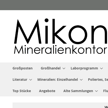
Zum
Inhalt
springen
Großposten
Großhandel
Laborprogramm
Literatur
Mineralien: Einzelhandel
Poliertes, 
Top Stücke
Angebote
Alte Sammlungen
Fl
W