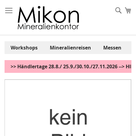
Zum
Inhalt
Sear
Me
springen
Workshops
Mineralienreisen
Messen
>> Händlertage 28.8./ 25.9./30.10./27.11.2026 --> H
Zum
Ende
der
Bildgalerie
springen