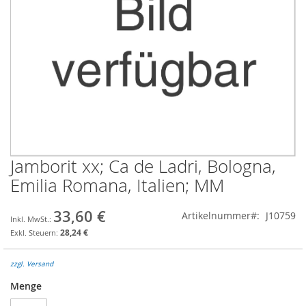
Jamborit xx; Ca de Ladri, Bologna,
Zum
Anfang
Emilia Romana, Italien; MM
der
Bildgalerie
33,60 €
Artikelnummer
J10759
springen
28,24 €
zzgl. Versand
Menge