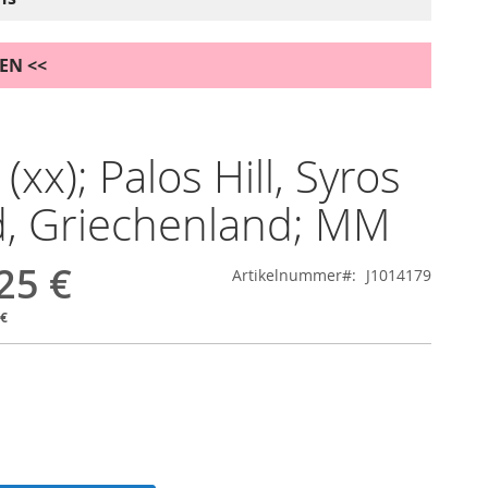
DEN <<
 (xx); Palos Hill, Syros
d, Griechenland; MM
25 €
Artikelnummer
J1014179
 €