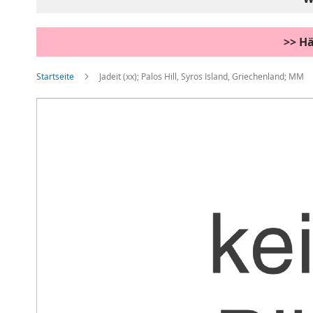
>> Hä
Startseite
Jadeit (xx); Palos Hill, Syros Island, Griechenland; MM
Zum
Ende
der
Bildgalerie
springen