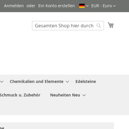
Sprache
Währung
Anmelden
Ein Konto erstellen
EUR - Euro
Mein W
Search
Search
Chemikalien und Elemente
Edelsteine
Schmuck u. Zubehör
Neuheiten Neu
ns