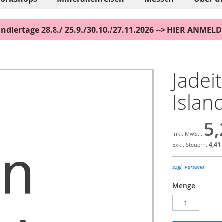
ndlertage 28.8./ 25.9./30.10./27.11.2026 --> HIER ANMEL
Jadeit
Islan
5,
4,41
zzgl. Versand
Menge