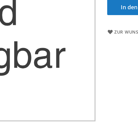
In de
ZUR WUNS