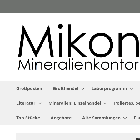
Zum
Inhalt
springen
Großposten
Großhandel
Laborprogramm
Literatur
Mineralien: Einzelhandel
Poliertes, 
Top Stücke
Angebote
Alte Sammlungen
Fl
W