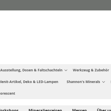
Ausstellung, Dosen & Faltschachteln
Werkzeug & Zubehör
Selenit-Artikel, Deko & LED-Lampen
Shannon's Minerals
uorescent
orkshops
Mineralienreisen
Messen
Über u