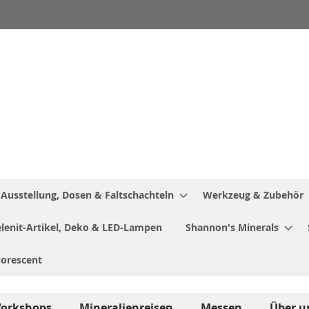
Ausstellung, Dosen & Faltschachteln
Werkzeug & Zubehör
Selenit-Artikel, Deko & LED-Lampen
Shannon's Minerals
uorescent
orkshops
Mineralienreisen
Messen
Über u