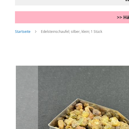
>> Hä
Startseite
Edelsteinschaufel; silber, klein; 1 Stück
Zum
Ende
der
Bildgalerie
springen