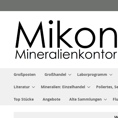
Zum
Inhalt
springen
Großposten
Großhandel
Laborprogramm
Literatur
Mineralien: Einzelhandel
Poliertes, 
Top Stücke
Angebote
Alte Sammlungen
Fl
W