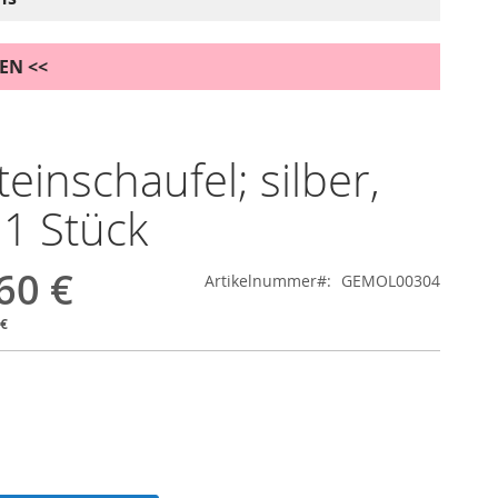
DEN <<
teinschaufel; silber,
 1 Stück
60 €
Artikelnummer
GEMOL00304
 €