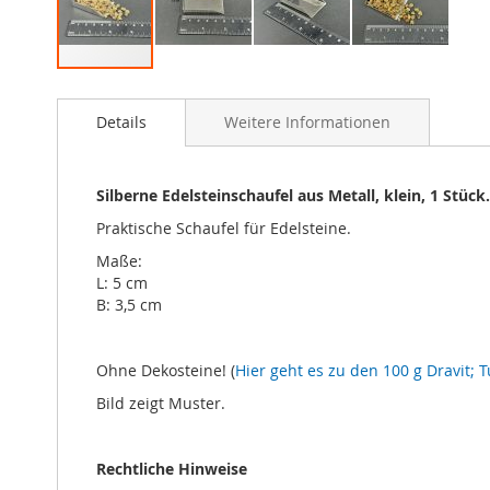
Zum
Anfang
Details
Weitere Informationen
der
Bildgalerie
springen
Silberne Edelsteinschaufel aus Metall, klein, 1 Stück.
Praktische Schaufel für Edelsteine.
Maße:
L: 5 cm
B: 3,5 cm
Ohne Dekosteine! (
Hier geht es zu den 100 g Dravit; T
Bild zeigt Muster.
Rechtliche Hinweise