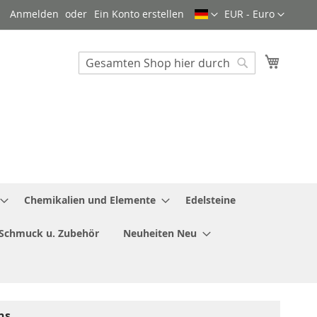
Sprache
Währung
Anmelden
Ein Konto erstellen
EUR - Euro
Mein W
Search
Search
Chemikalien und Elemente
Edelsteine
Schmuck u. Zubehör
Neuheiten Neu
ns