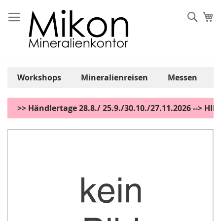
Zum
Inhalt
Sear
Me
springen
Workshops
Mineralienreisen
Messen
>> Händlertage 28.8./ 25.9./30.10./27.11.2026 --> H
Zum
Ende
der
Bildgalerie
springen