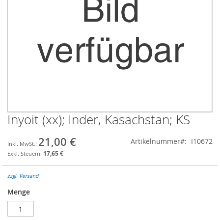
Inyoit (xx); Inder, Kasachstan; KS
Zum
Anfang
der
21,00 €
Artikelnummer
I10672
Bildgalerie
17,65 €
springen
zzgl. Versand
Menge