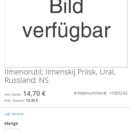
Ilmenorutil; Ilmenskij Priisk, Ural,
Zum
Anfang
Russland; NS
der
Bildgalerie
14,70 €
Artikelnummer
I1005242
springen
12,35 €
zzgl. Versand
Menge