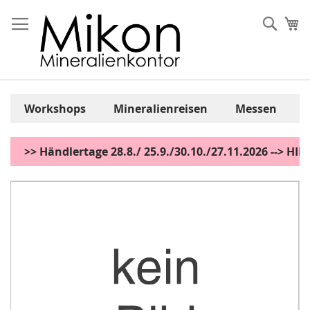
Zum
Inhalt
Sear
Me
springen
Workshops
Mineralienreisen
Messen
>> Händlertage 28.8./ 25.9./30.10./27.11.2026 --> H
Zum
Ende
der
Bildgalerie
springen