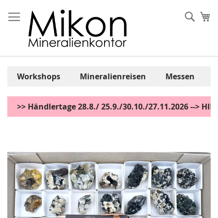
Zum
Inhalt
Sear
Me
springen
Workshops
Mineralienreisen
Messen
>> Händlertage 28.8./ 25.9./30.10./27.11.2026 --> H
Zum
Ende
der
Bildgalerie
springen