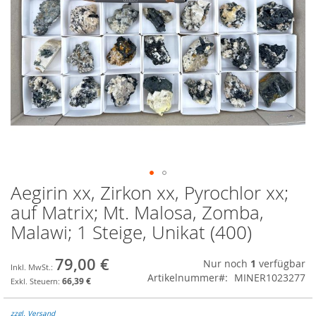
Aegirin xx, Zirkon xx, Pyrochlor xx;
Zum
Anfang
auf Matrix; Mt. Malosa, Zomba,
der
Malawi; 1 Steige, Unikat (400)
Bildgalerie
springen
79,00 €
Nur noch
1
verfügbar
Artikelnummer
MINER1023277
66,39 €
zzgl. Versand