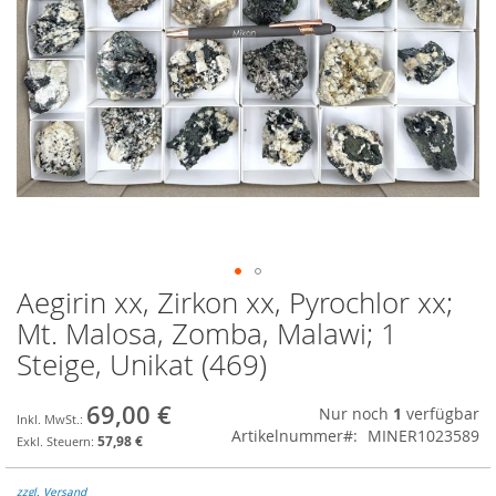
Aegirin xx, Zirkon xx, Pyrochlor xx;
Zum
Anfang
Mt. Malosa, Zomba, Malawi; 1
der
Steige, Unikat (469)
Bildgalerie
springen
69,00 €
Nur noch
1
verfügbar
Artikelnummer
MINER1023589
57,98 €
zzgl. Versand