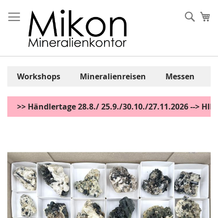
Zum
Inhalt
Sear
Me
springen
Workshops
Mineralienreisen
Messen
>> Händlertage 28.8./ 25.9./30.10./27.11.2026 --> H
Zum
Ende
der
Bildgalerie
springen