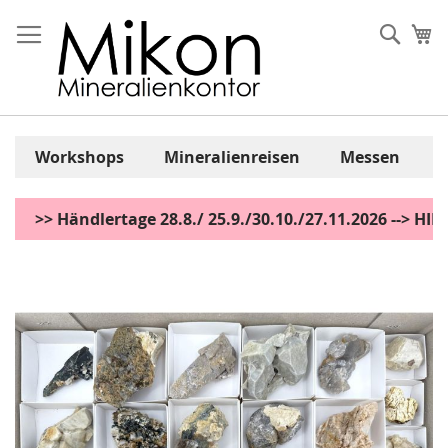
Zum
Inhalt
Sear
Me
springen
Workshops
Mineralienreisen
Messen
>> Händlertage 28.8./ 25.9./30.10./27.11.2026 --> H
Zum
Ende
der
Bildgalerie
springen