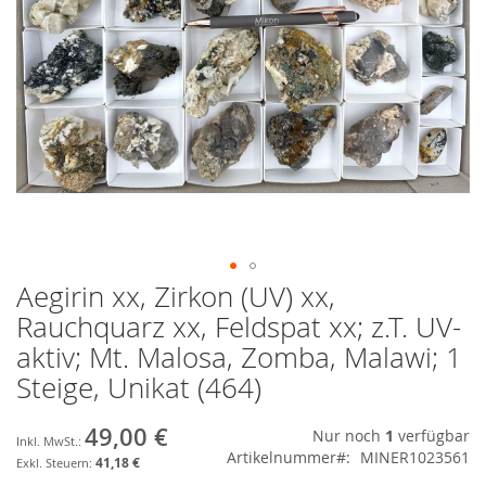
Aegirin xx, Zirkon (UV) xx,
Zum
Anfang
Rauchquarz xx, Feldspat xx; z.T. UV-
der
aktiv; Mt. Malosa, Zomba, Malawi; 1
Bildgalerie
springen
Steige, Unikat (464)
49,00 €
Nur noch
1
verfügbar
Artikelnummer
MINER1023561
41,18 €