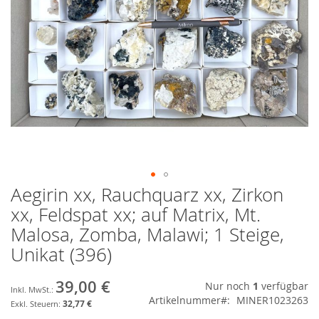
Aegirin xx, Rauchquarz xx, Zirkon
Zum
Anfang
xx, Feldspat xx; auf Matrix, Mt.
der
Malosa, Zomba, Malawi; 1 Steige,
Bildgalerie
springen
Unikat (396)
39,00 €
Nur noch
1
verfügbar
Artikelnummer
MINER1023263
32,77 €