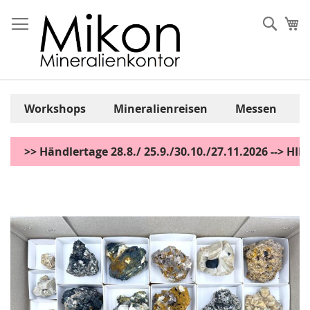
Zum
Inhalt
Sear
Me
springen
Workshops
Mineralienreisen
Messen
>> Händlertage 28.8./ 25.9./30.10./27.11.2026 --> H
Zum
Ende
der
Bildgalerie
springen