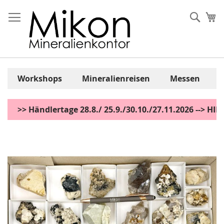
Zum
Inhalt
Sear
Me
springen
Workshops
Mineralienreisen
Messen
>> Händlertage 28.8./ 25.9./30.10./27.11.2026 --> H
Zum
Ende
der
Bildgalerie
springen