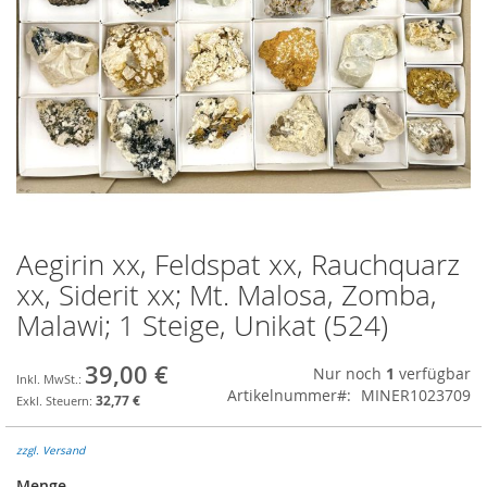
Aegirin xx, Feldspat xx, Rauchquarz
Zum
Anfang
xx, Siderit xx; Mt. Malosa, Zomba,
der
Malawi; 1 Steige, Unikat (524)
Bildgalerie
springen
39,00 €
Nur noch
1
verfügbar
Artikelnummer
MINER1023709
32,77 €
zzgl. Versand
Menge