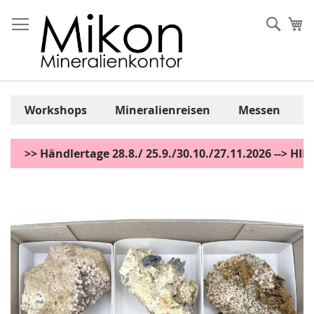
Zum
Inhalt
Sear
Me
springen
Workshops
Mineralienreisen
Messen
>> Händlertage 28.8./ 25.9./30.10./27.11.2026 --> H
Zum
Ende
der
Bildgalerie
springen