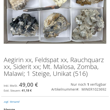
Aegirin xx, Feldspat xx, Rauchquarz
Zum
Anfang
xx, Siderit xx; Mt. Malosa, Zomba,
der
Malawi; 1 Steige, Unikat (516)
Bildgalerie
springen
49,00 €
Nur noch
1
verfügbar
Artikelnummer
MINER1023692
41,18 €
zzgl. Versand
Menge