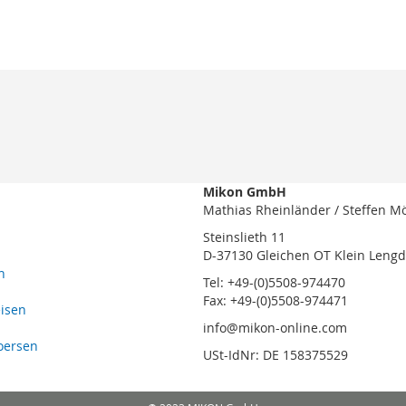
Mikon GmbH
Mathias Rheinländer / Steffen M
Steinslieth 11
D-37130 Gleichen OT Klein Leng
n
Tel: +49-(0)5508-974470
Fax: +49-(0)5508-974471
eisen
info@mikon-online.com
oersen
USt-IdNr: DE 158375529