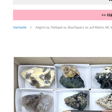
>> Hä
Startseite
Aegirin xx, Feldspat xx, Rauchquarz xx; auf Matrix, Mt.
Zum
Ende
der
Bildgalerie
springen