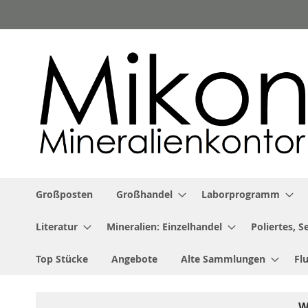
Zum
Inhalt
springen
Großposten
Großhandel
Laborprogramm
Literatur
Mineralien: Einzelhandel
Poliertes, 
Top Stücke
Angebote
Alte Sammlungen
Fl
W