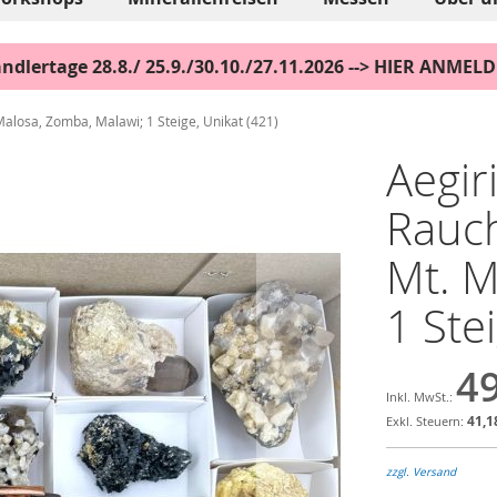
ndlertage 28.8./ 25.9./30.10./27.11.2026 --> HIER ANMEL
 Malosa, Zomba, Malawi; 1 Steige, Unikat (421)
Aegir
Rauch
Mt. M
1 Ste
49
41,1
zzgl. Versand