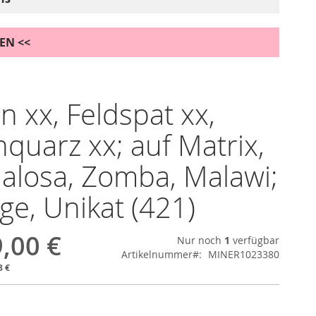
DEN <<
in xx, Feldspat xx,
quarz xx; auf Matrix,
alosa, Zomba, Malawi;
ige, Unikat (421)
,00 €
Nur noch
1
verfügbar
Artikelnummer
MINER1023380
8 €