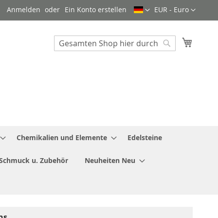
Sprache
Währung
Anmelden
Ein Konto erstellen
EUR - Euro
Mein W
Search
Search
Chemikalien und Elemente
Edelsteine
Schmuck u. Zubehör
Neuheiten Neu
ns