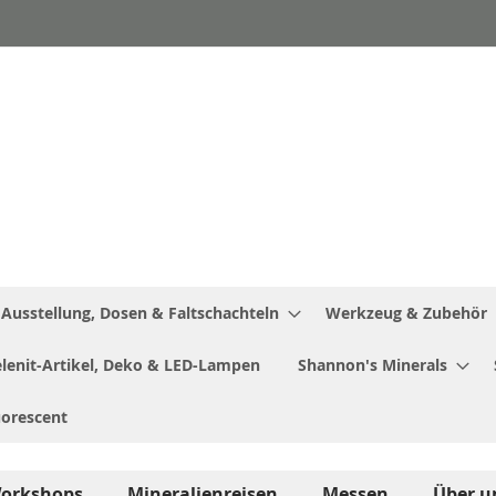
Ausstellung, Dosen & Faltschachteln
Werkzeug & Zubehör
Selenit-Artikel, Deko & LED-Lampen
Shannon's Minerals
uorescent
orkshops
Mineralienreisen
Messen
Über u