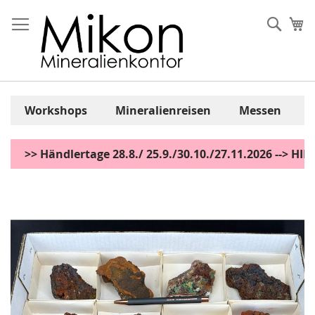
Zum
Inhalt
Sear
Me
springen
Workshops
Mineralienreisen
Messen
>> Händlertage 28.8./ 25.9./30.10./27.11.2026 --> H
Zum
Ende
der
Bildgalerie
springen