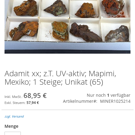
Adamit xx; z.T. UV-aktiv; Mapimi,
Zum
Anfang
Mexiko; 1 Steige; Unikat (65)
der
Bildgalerie
68,95 €
Nur noch
1
verfügbar
springen
Artikelnummer
MINER1025214
57,94 €
zzgl. Versand
Menge