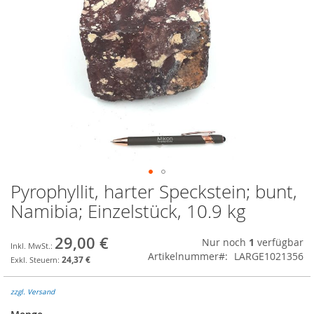
Pyrophyllit, harter Speckstein; bunt,
Zum
Anfang
Namibia; Einzelstück, 10.9 kg
der
Bildgalerie
29,00 €
Nur noch
1
verfügbar
springen
Artikelnummer
LARGE1021356
24,37 €
zzgl. Versand