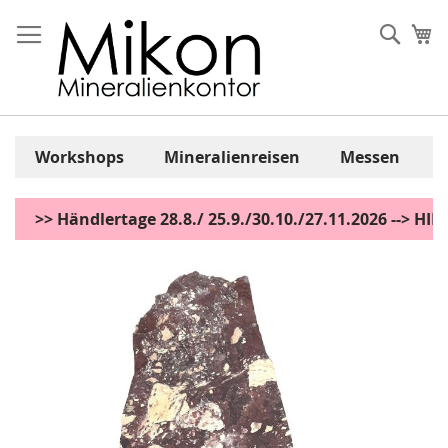
Zum
Inhalt
Sear
Me
springen
Workshops
Mineralienreisen
Messen
>> Händlertage 28.8./ 25.9./30.10./27.11.2026 --> H
Zum
Ende
der
Bildgalerie
springen