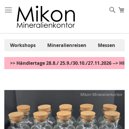
Zum
Inhalt
Sear
Me
springen
Workshops
Mineralienreisen
Messen
>> Händlertage 28.8./ 25.9./30.10./27.11.2026 --> H
Zum
Ende
der
Bildgalerie
springen