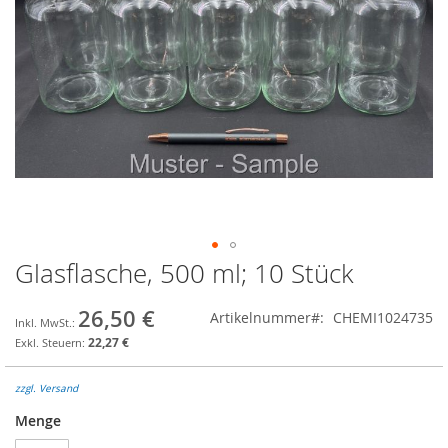
Glasflasche, 500 ml; 10 Stück
Zum
Anfang
der
26,50 €
Artikelnummer
CHEMI1024735
Bildgalerie
22,27 €
springen
zzgl. Versand
Menge