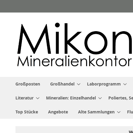
Zum
Inhalt
springen
Großposten
Großhandel
Laborprogramm
Literatur
Mineralien: Einzelhandel
Poliertes, 
Top Stücke
Angebote
Alte Sammlungen
Fl
W