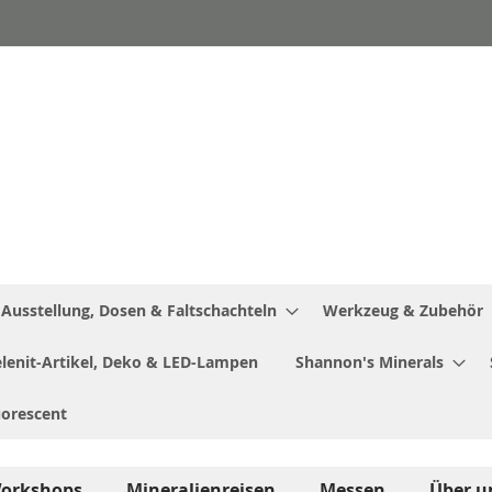
Ausstellung, Dosen & Faltschachteln
Werkzeug & Zubehör
Selenit-Artikel, Deko & LED-Lampen
Shannon's Minerals
uorescent
orkshops
Mineralienreisen
Messen
Über u