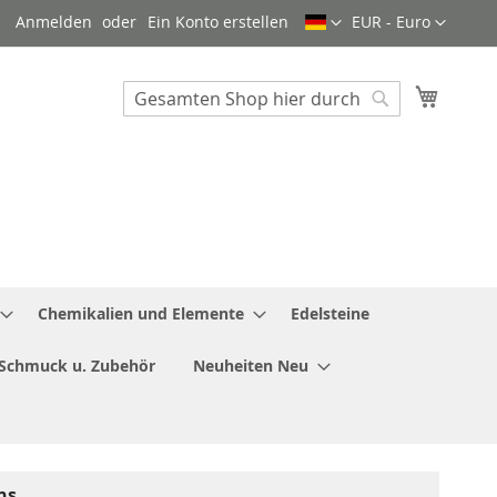
Sprache
Währung
Anmelden
Ein Konto erstellen
EUR - Euro
Mein W
Search
Search
Chemikalien und Elemente
Edelsteine
Schmuck u. Zubehör
Neuheiten Neu
ns