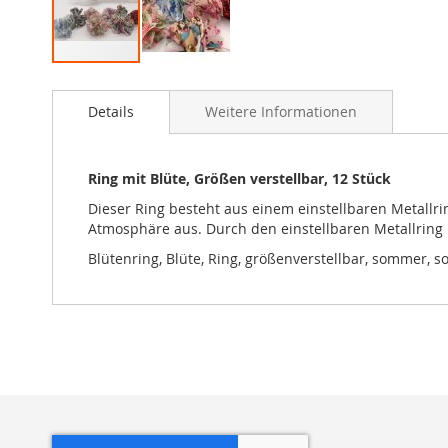
Zum
Anfang
Details
Weitere Informationen
der
Bildgalerie
springen
Ring mit Blüte, Größen verstellbar, 12 Stück
Dieser Ring besteht aus einem einstellbaren Metallri
Atmosphäre aus. Durch den einstellbaren Metallring p
Blütenring, Blüte, Ring, größenverstellbar, sommer, 