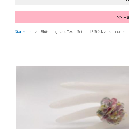
>> Hä
Startseite
Blütenringe aus Textil, Set mit 12 Stück verschiedenen
Zum
Ende
der
Bildgalerie
springen