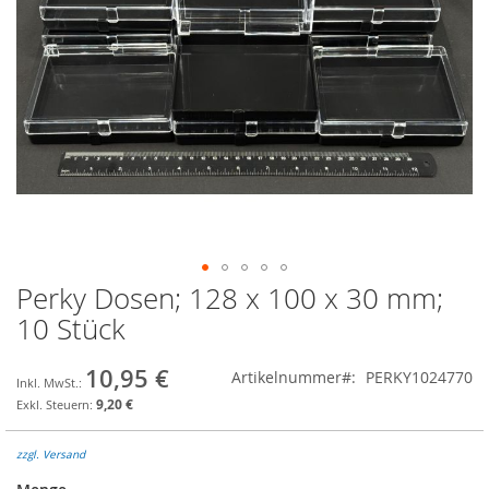
Perky Dosen; 128 x 100 x 30 mm;
Zum
Anfang
10 Stück
der
Bildgalerie
10,95 €
Artikelnummer
PERKY1024770
springen
9,20 €
zzgl. Versand