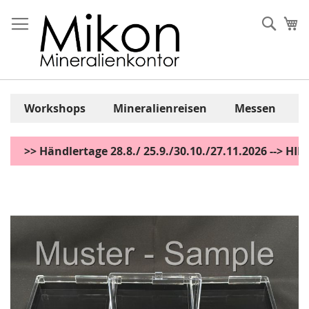
Zum
Inhalt
Sear
Me
springen
Workshops
Mineralienreisen
Messen
>> Händlertage 28.8./ 25.9./30.10./27.11.2026 --> H
Zum
Ende
der
Bildgalerie
springen