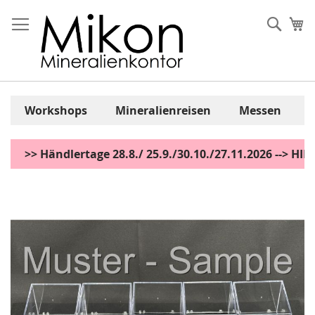
Zum
Inhalt
Sear
Me
springen
Workshops
Mineralienreisen
Messen
>> Händlertage 28.8./ 25.9./30.10./27.11.2026 --> H
Zum
Ende
der
Bildgalerie
springen