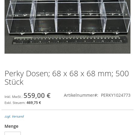
Perky Dosen; 68 x 68 x 68 mm; 500
Zum
Anfang
Stück
der
Bildgalerie
559,00 €
Artikelnummer
PERKY1024773
springen
469,75 €
zzgl. Versand
Menge