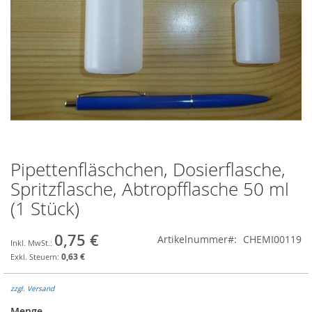
Pipettenfläschchen, Dosierflasche,
Zum
Anfang
Spritzflasche, Abtropfflasche 50 ml
der
(1 Stück)
Bildgalerie
springen
0,75 €
Artikelnummer
CHEMI00119
0,63 €
zzgl. Versand
Menge