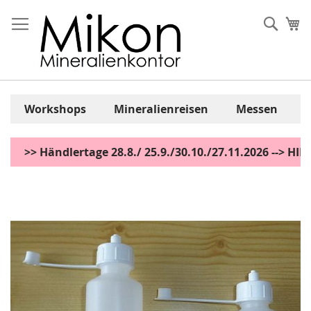
Zum
Inhalt
Sear
Me
springen
Workshops
Mineralienreisen
Messen
>> Händlertage 28.8./ 25.9./30.10./27.11.2026 --> H
Zum
Ende
der
Bildgalerie
springen