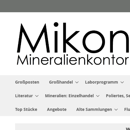
Zum
Inhalt
springen
Großposten
Großhandel
Laborprogramm
Literatur
Mineralien: Einzelhandel
Poliertes, 
Top Stücke
Angebote
Alte Sammlungen
Fl
W