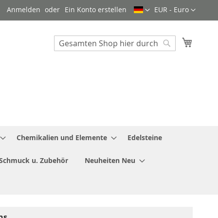
Sprache
Währung
Anmelden
Ein Konto erstellen
EUR - Euro
Mein W
Search
Search
Chemikalien und Elemente
Edelsteine
Schmuck u. Zubehör
Neuheiten Neu
ns