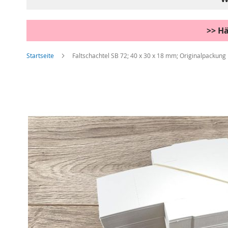
>> Hä
Startseite
Faltschachtel SB 72; 40 x 30 x 18 mm; Originalpackung 
Zum
Ende
der
Bildgalerie
springen