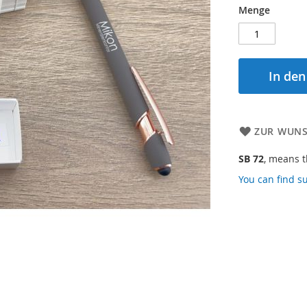
Menge
In de
ZUR WUNS
SB 72
, means th
You can find su