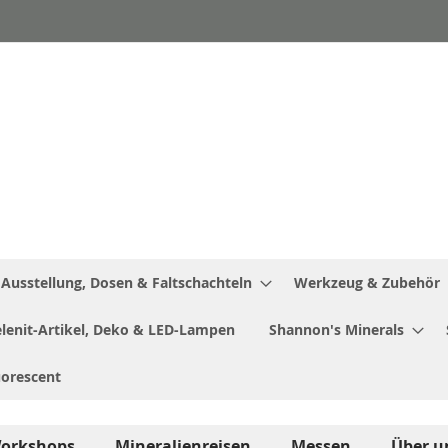
Ausstellung, Dosen & Faltschachteln
Werkzeug & Zubehör
Selenit-Artikel, Deko & LED-Lampen
Shannon's Minerals
uorescent
orkshops
Mineralienreisen
Messen
Über u