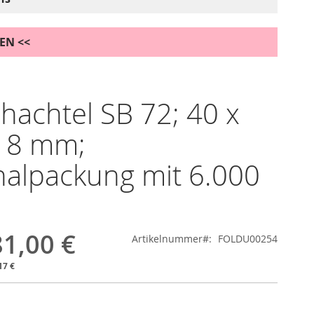
DEN <<
chachtel SB 72; 40 x
 18 mm;
nalpackung mit 6.000
1,00 €
Artikelnummer
FOLDU00254
17 €