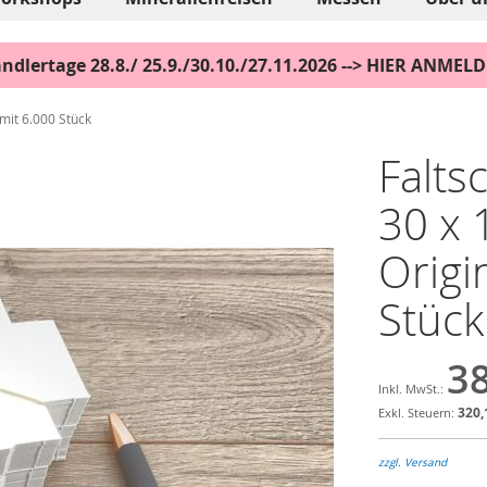
ndlertage 28.8./ 25.9./30.10./27.11.2026 --> HIER ANMEL
mit 6.000 Stück
Falts
30 x
Origi
Stück
38
320,
zzgl. Versand