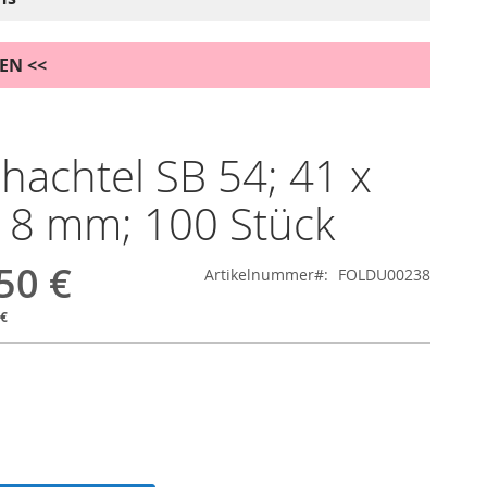
DEN <<
chachtel SB 54; 41 x
18 mm; 100 Stück
50 €
Artikelnummer
FOLDU00238
 €