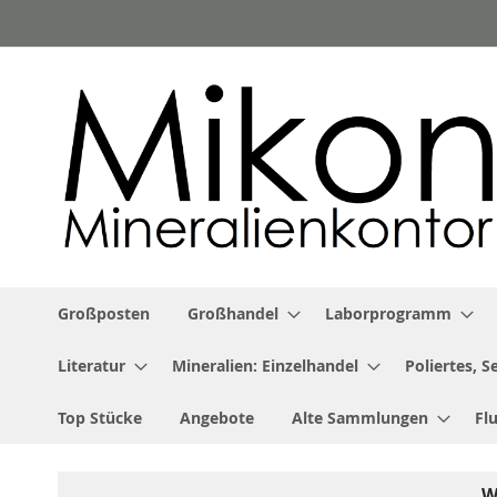
Zum
Inhalt
springen
Großposten
Großhandel
Laborprogramm
Literatur
Mineralien: Einzelhandel
Poliertes, 
Top Stücke
Angebote
Alte Sammlungen
Fl
W