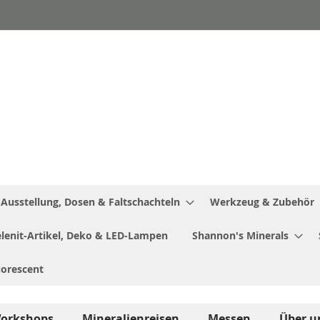
Ausstellung, Dosen & Faltschachteln
Werkzeug & Zubehör
Selenit-Artikel, Deko & LED-Lampen
Shannon's Minerals
uorescent
orkshops
Mineralienreisen
Messen
Über u