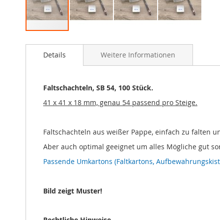
Zum
Anfang
Details
Weitere Informationen
der
Bildgalerie
springen
Faltschachteln, SB 54, 100 Stück.
41 x 41 x 18 mm, genau 54 passend pro Steige.
Faltschachteln aus weißer Pappe, einfach zu falten u
Aber auch optimal geeignet um alles Mögliche gut sor
Passende Umkartons (Faltkartons, Aufbewahrungskiste
Bild zeigt Muster!
Rechtliche Hinweise