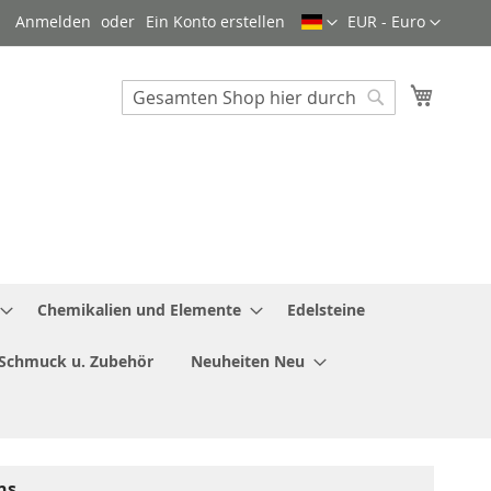
Sprache
Währung
Anmelden
Ein Konto erstellen
EUR - Euro
Mein W
Search
Search
Chemikalien und Elemente
Edelsteine
Schmuck u. Zubehör
Neuheiten Neu
ns