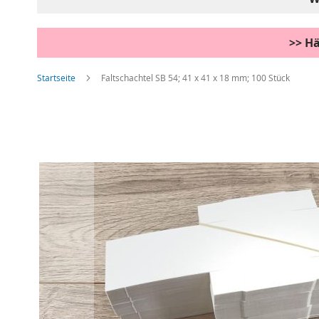
>> Hä
Startseite
Faltschachtel SB 54; 41 x 41 x 18 mm; 100 Stück
Zum
Ende
der
Bildgalerie
springen