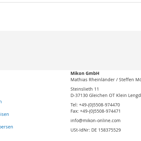
Mikon GmbH
Mathias Rheinländer / Steffen M
Steinslieth 11
D-37130 Gleichen OT Klein Leng
n
Tel: +49-(0)5508-974470
Fax: +49-(0)5508-974471
eisen
info@mikon-online.com
oersen
USt-IdNr: DE 158375529