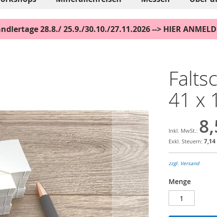
ndlertage 28.8./ 25.9./30.10./27.11.2026 --> HIER ANMEL
Falts
41 x 
8,
7,14
zzgl. Versand
Menge