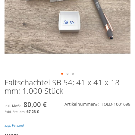
Faltschachtel SB 54; 41 x 41 x 18
Zum
Anfang
mm; 1.000 Stück
der
Bildgalerie
80,00 €
Artikelnummer
FOLD-1001698
springen
67,23 €
zzgl. Versand