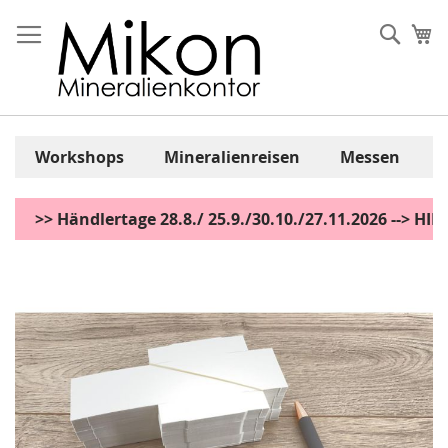
Zum
Inhalt
Sear
Me
springen
Workshops
Mineralienreisen
Messen
>> Händlertage 28.8./ 25.9./30.10./27.11.2026 --> H
Zum
Ende
der
Bildgalerie
springen