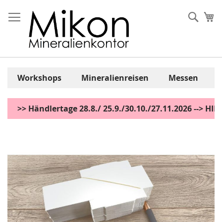
Zum
Inhalt
Sear
Me
springen
Workshops
Mineralienreisen
Messen
>> Händlertage 28.8./ 25.9./30.10./27.11.2026 --> H
Zum
Ende
der
Bildgalerie
springen