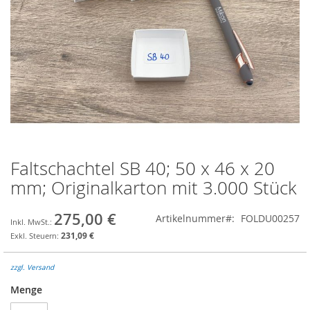
Faltschachtel SB 40; 50 x 46 x 20
Zum
Anfang
mm; Originalkarton mit 3.000 Stück
der
Bildgalerie
275,00 €
Artikelnummer
FOLDU00257
springen
231,09 €
zzgl. Versand
Menge