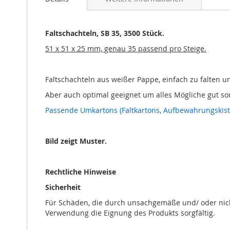
Bildgalerie
springen
Faltschachteln, SB 35, 3500 Stück.
51 x 51 x 25 mm, genau 35 passend pro Steige.
Faltschachteln aus weißer Pappe, einfach zu falten u
Aber auch optimal geeignet um alles Mögliche gut sor
Passende Umkartons (Faltkartons, Aufbewahrungskiste
Bild zeigt Muster.
Rechtliche Hinweise
Sicherheit
Für Schäden, die durch unsachgemäße und/ oder nich
Verwendung die Eignung des Produkts sorgfältig.