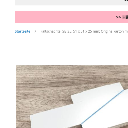
>> Hä
Startseite
Faltschachtel SB 35; 51 x 51 x 25 mm; Originalkarton m
Zum
Ende
der
Bildgalerie
springen