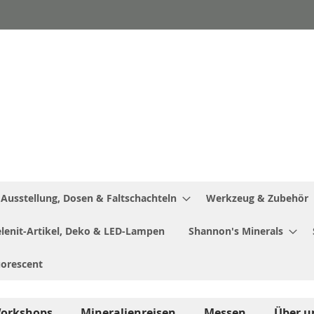
Ausstellung, Dosen & Faltschachteln
Werkzeug & Zubehör
Selenit-Artikel, Deko & LED-Lampen
Shannon's Minerals
uorescent
orkshops
Mineralienreisen
Messen
Über u