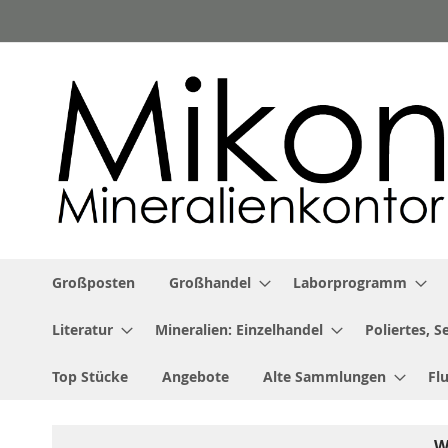
Zum
Inhalt
springen
Großposten
Großhandel
Laborprogramm
Literatur
Mineralien: Einzelhandel
Poliertes, 
Top Stücke
Angebote
Alte Sammlungen
Fl
W