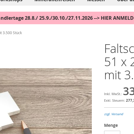
ndlertage 28.8./ 25.9./30.10./27.11.2026 --> HIER ANMEL
it 3.500 Stück
Falts
51 x 
mit 3
33
277,
zzgl. Versand
Menge