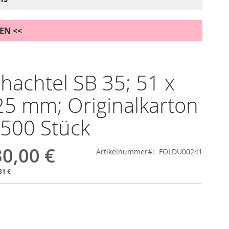
DEN <<
chachtel SB 35; 51 x
25 mm; Originalkarton
.500 Stück
0,00 €
Artikelnummer
FOLDU00241
31 €