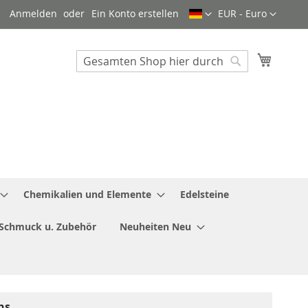
Sprache
Währung
Anmelden
Ein Konto erstellen
EUR - Euro
Mein W
Search
Search
Chemikalien und Elemente
Edelsteine
Schmuck u. Zubehör
Neuheiten Neu
ns