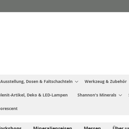
Ausstellung, Dosen & Faltschachteln
Werkzeug & Zubehör
Selenit-Artikel, Deko & LED-Lampen
Shannon's Minerals
uorescent
orkshops
Mineralienreisen
Messen
Über u