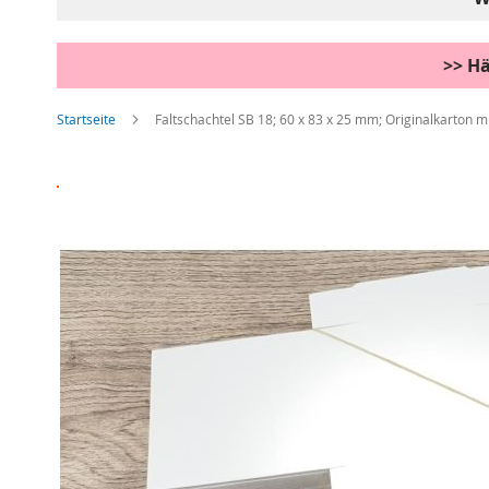
>> Hä
Startseite
Faltschachtel SB 18; 60 x 83 x 25 mm; Originalkarton m
Zum
Ende
der
Bildgalerie
springen