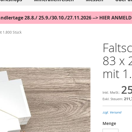
ndlertage 28.8./ 25.9./30.10./27.11.2026 --> HIER ANMEL
it 1.800 Stück
Falts
83 x 
mit 1
25
211,
zzgl. Versand
Menge