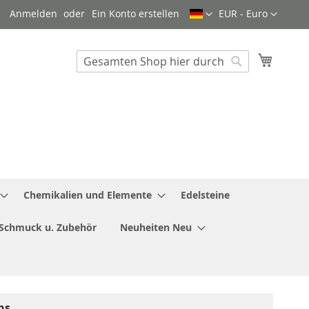
Sprache
Währung
Anmelden
Ein Konto erstellen
EUR - Euro
Mein W
Search
Search
Chemikalien und Elemente
Edelsteine
Schmuck u. Zubehör
Neuheiten Neu
ns