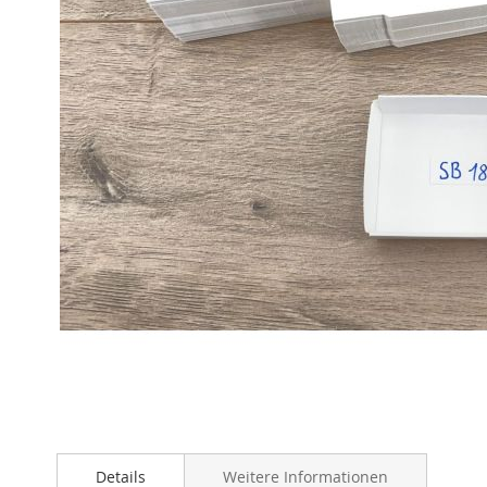
Zum
Anfang
Details
Weitere Informationen
der