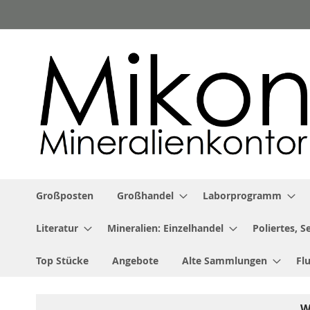
Zum
Inhalt
springen
Großposten
Großhandel
Laborprogramm
Literatur
Mineralien: Einzelhandel
Poliertes, 
Top Stücke
Angebote
Alte Sammlungen
Fl
W