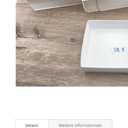
Zum
Anfang
Details
Weitere Informationen
der