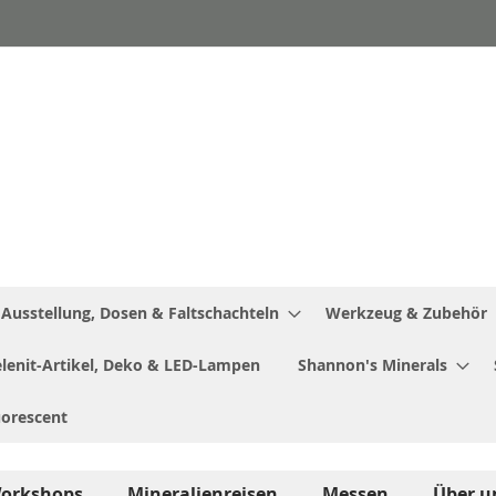
Ausstellung, Dosen & Faltschachteln
Werkzeug & Zubehör
Selenit-Artikel, Deko & LED-Lampen
Shannon's Minerals
uorescent
orkshops
Mineralienreisen
Messen
Über u