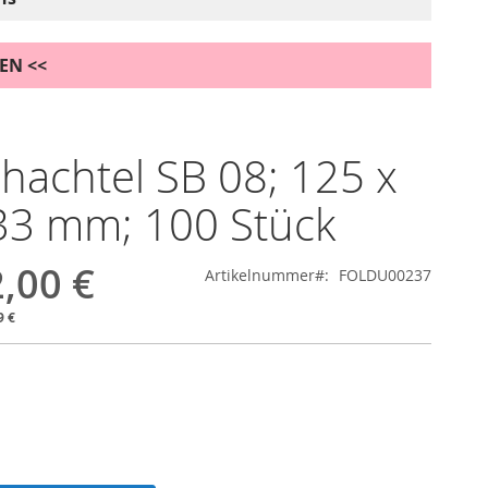
DEN <<
chachtel SB 08; 125 x
33 mm; 100 Stück
,00 €
Artikelnummer
FOLDU00237
9 €