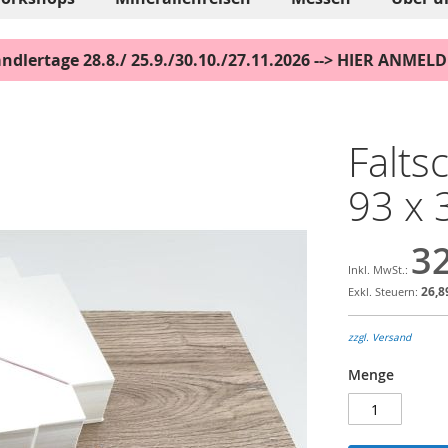
ndlertage 28.8./ 25.9./30.10./27.11.2026 --> HIER ANMEL
Falts
93 x 
32
26,8
zzgl. Versand
Menge