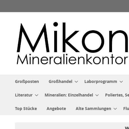
Zum
Inhalt
springen
Großposten
Großhandel
Laborprogramm
Literatur
Mineralien: Einzelhandel
Poliertes, 
Top Stücke
Angebote
Alte Sammlungen
Fl
W