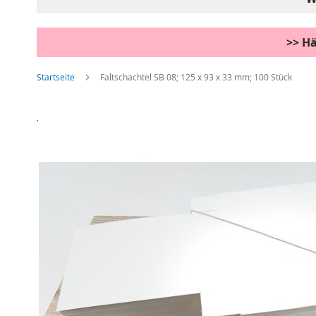
>> Hä
Startseite
Faltschachtel SB 08; 125 x 93 x 33 mm; 100 Stück
Zum
Ende
der
Bildgalerie
springen