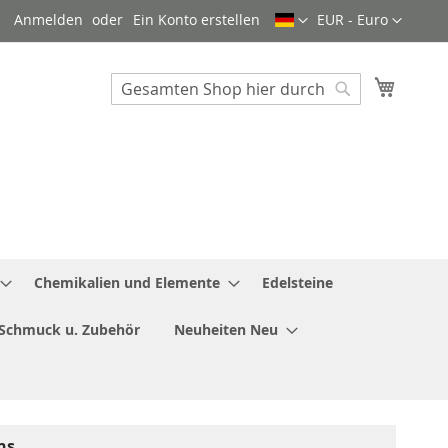
Sprache
Währung
Anmelden
Ein Konto erstellen
EUR - Euro
Mein W
Search
Search
Chemikalien und Elemente
Edelsteine
Schmuck u. Zubehör
Neuheiten Neu
ns