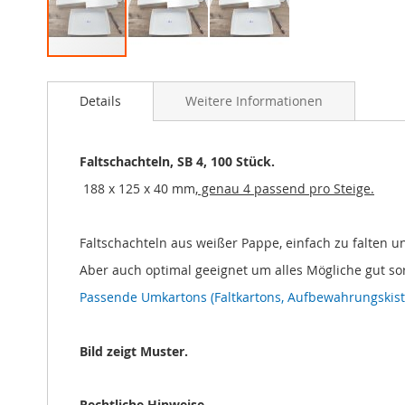
Zum
Anfang
Details
Weitere Informationen
der
Bildgalerie
springen
Faltschachteln, SB 4, 100 Stück.
188 x 125 x 40 mm
, genau 4 passend pro Steige.
Faltschachteln aus weißer Pappe, einfach zu falten u
Aber auch optimal geeignet um alles Mögliche gut sor
Passende Umkartons (Faltkartons, Aufbewahrungskiste
Bild zeigt Muster.
Rechtliche Hinweise