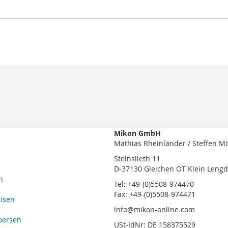
Mikon GmbH
Mathias Rheinländer / Steffen M
Steinslieth 11
D-37130 Gleichen OT Klein Leng
n
Tel: +49-(0)5508-974470
Fax: +49-(0)5508-974471
eisen
info@mikon-online.com
oersen
USt-IdNr: DE 158375529