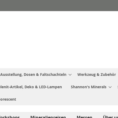
Ausstellung, Dosen & Faltschachteln
Werkzeug & Zubehör
Selenit-Artikel, Deko & LED-Lampen
Shannon's Minerals
uorescent
orkshops
Mineralienreisen
Messen
Über u