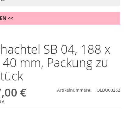
DEN <<
chachtel SB 04, 188 x
 40 mm, Packung zu
tück
,00 €
Artikelnummer
FOLDU00262
0 €