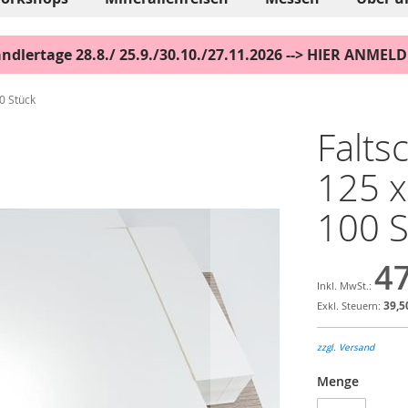
ndlertage 28.8./ 25.9./30.10./27.11.2026 --> HIER ANMEL
0 Stück
Falts
125 x
100 S
47
39,5
zzgl. Versand
Menge