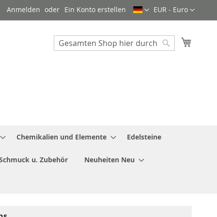
Sprache
Währung
Anmelden
Ein Konto erstellen
EUR - Euro
Mein W
Search
Search
Chemikalien und Elemente
Edelsteine
Schmuck u. Zubehör
Neuheiten Neu
ns