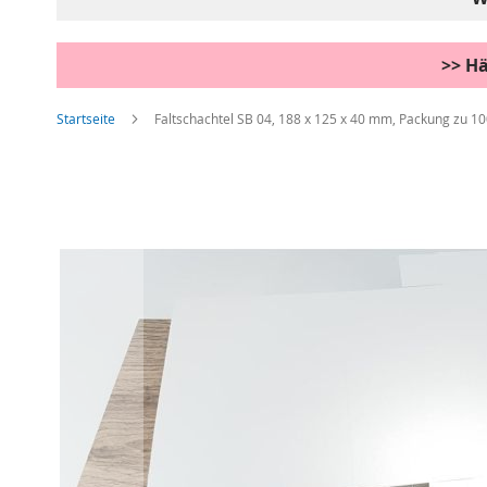
>> Hä
Startseite
Faltschachtel SB 04, 188 x 125 x 40 mm, Packung zu 10
Zum
Ende
der
Bildgalerie
springen