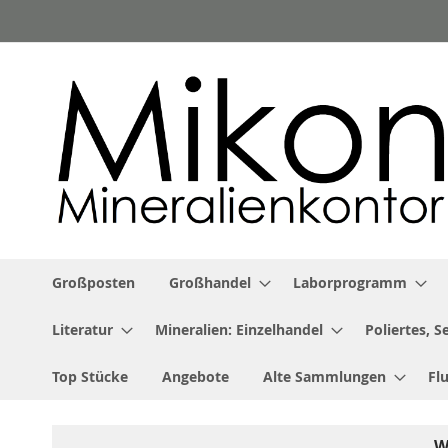
Zum
Inhalt
springen
Großposten
Großhandel
Laborprogramm
Literatur
Mineralien: Einzelhandel
Poliertes, 
Top Stücke
Angebote
Alte Sammlungen
Fl
W