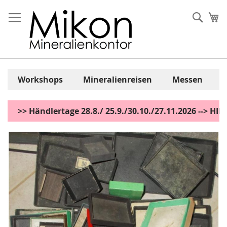
Zum
Inhalt
Sear
Me
springen
Workshops
Mineralienreisen
Messen
>> Händlertage 28.8./ 25.9./30.10./27.11.2026 --> H
Zum
Ende
der
Bildgalerie
springen