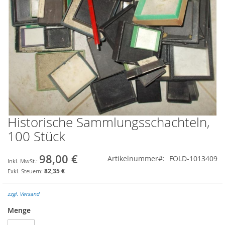
Historische Sammlungsschachteln,
Zum
Anfang
100 Stück
der
Bildgalerie
98,00 €
Artikelnummer
FOLD-1013409
springen
82,35 €
zzgl. Versand
Menge