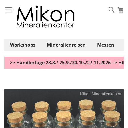
Zum
Inhalt
Sear
Me
springen
Workshops
Mineralienreisen
Messen
>> Händlertage 28.8./ 25.9./30.10./27.11.2026 --> H
Zum
Ende
der
Bildgalerie
springen