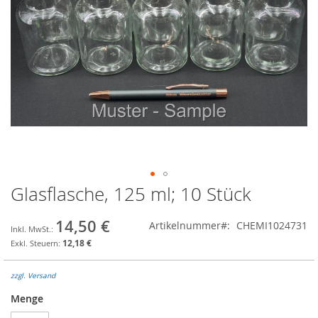
Glasflasche, 125 ml; 10 Stück
Zum
Anfang
der
14,50 €
Artikelnummer
CHEMI1024731
Bildgalerie
12,18 €
springen
zzgl. Versand
Menge