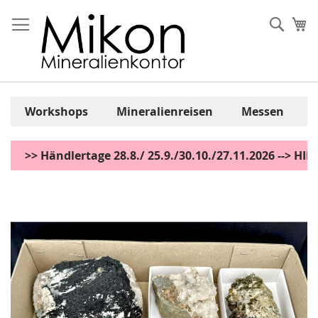
Zum
Inhalt
Sear
Me
springen
Workshops
Mineralienreisen
Messen
>> Händlertage 28.8./ 25.9./30.10./27.11.2026 --> H
Zum
Ende
der
Bildgalerie
springen