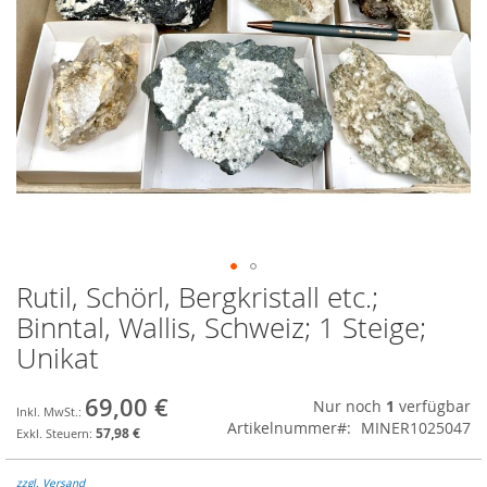
Rutil, Schörl, Bergkristall etc.;
Zum
Anfang
Binntal, Wallis, Schweiz; 1 Steige;
der
Unikat
Bildgalerie
springen
69,00 €
Nur noch
1
verfügbar
Artikelnummer
MINER1025047
57,98 €
zzgl. Versand