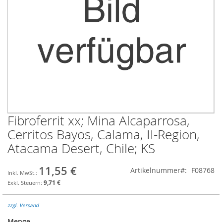
Fibroferrit xx; Mina Alcaparrosa,
Zum
Anfang
Cerritos Bayos, Calama, II-Region,
der
Atacama Desert, Chile; KS
Bildgalerie
springen
11,55 €
Artikelnummer
F08768
9,71 €
zzgl. Versand
Menge