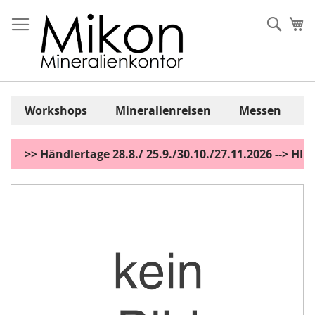
Zum
Inhalt
Sear
Me
springen
Workshops
Mineralienreisen
Messen
>> Händlertage 28.8./ 25.9./30.10./27.11.2026 --> H
Zum
Ende
der
Bildgalerie
springen