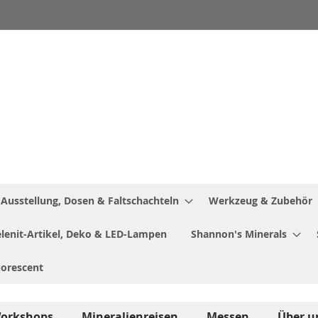
Ausstellung, Dosen & Faltschachteln
Werkzeug & Zubehör
Selenit-Artikel, Deko & LED-Lampen
Shannon's Minerals
uorescent
orkshops
Mineralienreisen
Messen
Über u