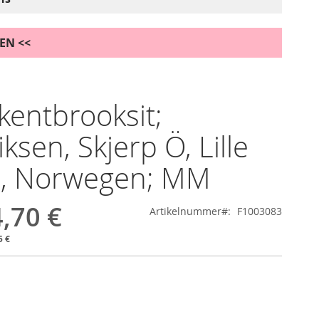
DEN <<
kentbrooksit;
ksen, Skjerp Ö, Lille
a, Norwegen; MM
,70 €
Artikelnummer
F1003083
5 €