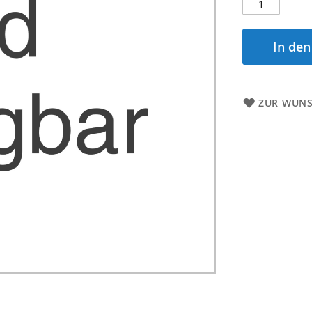
In de
ZUR WUNS