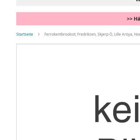
>> Hä
Startseite
Ferrokentbrooksit; Fredriksen, Skjerp Ö, Lille Aröya, 
Zum
Ende
der
Bildgalerie
springen