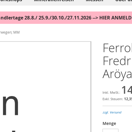
ndlertage 28.8./ 25.9./30.10./27.11.2026 --> HIER ANMEL
Norwegen; MM
Ferro
Fredri
Aröy
14
12,3
zzgl. Versand
Menge