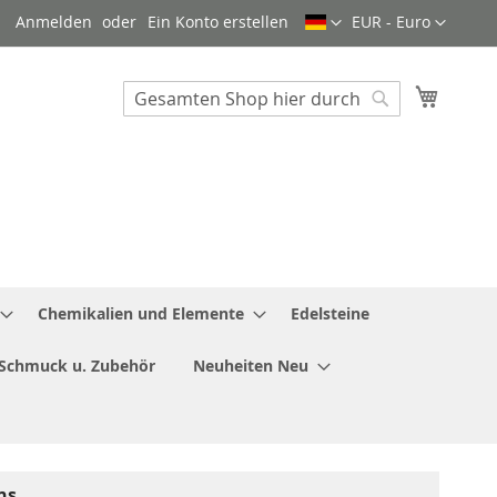
Sprache
Währung
Anmelden
Ein Konto erstellen
EUR - Euro
Mein W
Search
Search
Chemikalien und Elemente
Edelsteine
Schmuck u. Zubehör
Neuheiten Neu
ns