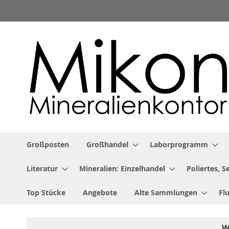
Zum
Inhalt
springen
Großposten
Großhandel
Laborprogramm
Literatur
Mineralien: Einzelhandel
Poliertes, 
Top Stücke
Angebote
Alte Sammlungen
Fl
W